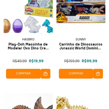
HASBRO
SUNNY
Play-Doh Massinha de
Carrinho de Dinossauros
Modelar Ovo Dino Crew
Jurassic World Dominion
Bones Eggs F1499 F2012
Zoom Riders - 3034 -
- Hasbro
Sunny
R$49,99
R$19,99
R$159,99
R$99,99
COMPRAR
COMPRAR