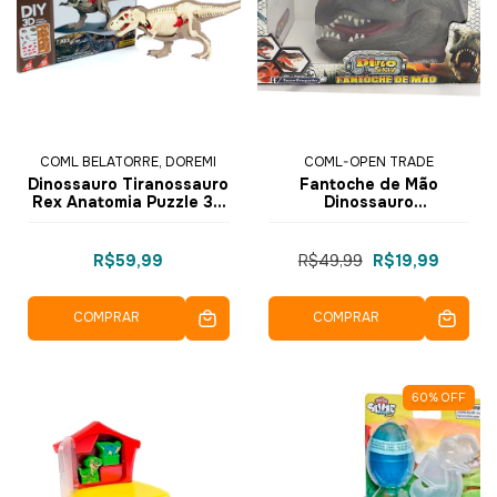
COML BELATORRE, DOREMI
COML-OPEN TRADE
Dinossauro Tiranossauro
Fantoche de Mão
Rex Anatomia Puzzle 3D
Dinossauro
42 pçs 310B-1 - Dorémi
Dilophossaurus Dino
Show HWA1221133 -
Dorémi
R$59,99
R$49,99
R$19,99
COMPRAR
COMPRAR
60
%
OFF