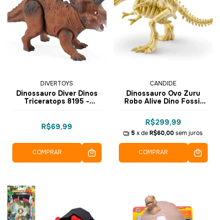
DIVERTOYS
CANDIDE
Dinossauro Diver Dinos
Dinossauro Ovo Zuru
Triceratops 8195 -
Robo Alive Dino Fossil
Divertoys
Find com Luz e Sons -
1122 - Candide
R$299,99
R$69,99
5
x de
R$60,00
sem juros
COMPRAR
COMPRAR