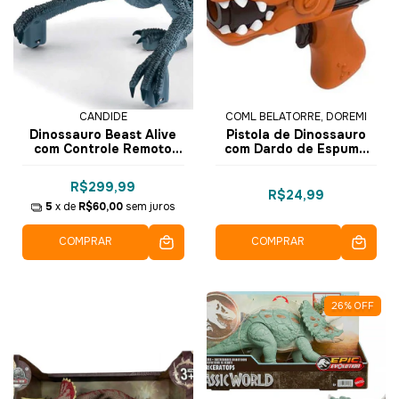
CANDIDE
COML BELATORRE, DOREMI
Dinossauro Beast Alive
Pistola de Dinossauro
com Controle Remoto
com Dardo de Espuma
Speed Raptor - 1126 -
Sortido 9942-1 - Dorémi
Candide
R$299,99
R$24,99
5
x de
R$60,00
sem juros
COMPRAR
COMPRAR
26
%
OFF