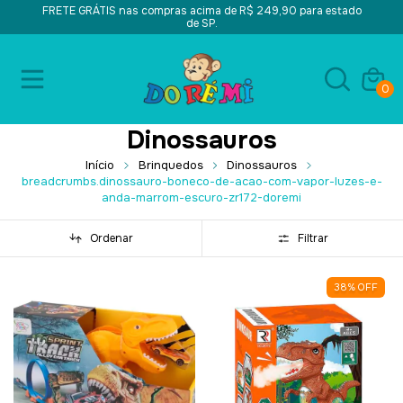
FRETE GRÁTIS nas compras acima de R$ 249,90 para estado
de SP.
0
Dinossauros
Início
Brinquedos
Dinossauros
breadcrumbs.dinossauro-boneco-de-acao-com-vapor-luzes-e-
anda-marrom-escuro-zr172-doremi
Ordenar
Filtrar
38
%
OFF