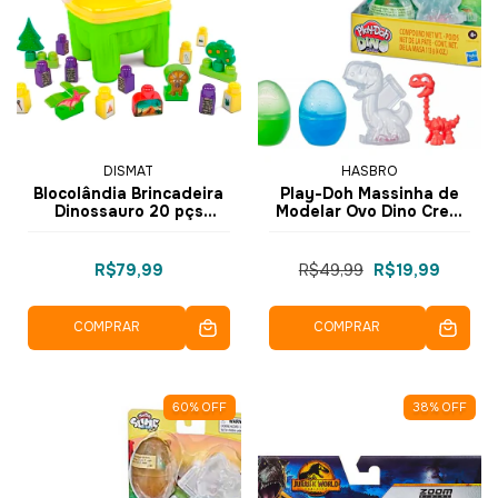
DISMAT
HASBRO
Blocolândia Brincadeira
Play-Doh Massinha de
Dinossauro 20 pçs
Modelar Ovo Dino Crew
MK368 - Dismat
Bones Eggs F1499
F2065 - Hasbro
R$79,99
R$49,99
R$19,99
COMPRAR
COMPRAR
60
%
OFF
38
%
OFF