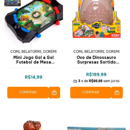
COML BELATORRE, DOREMI
COML BELATORRE, DOREMI
Mini Jogo Gol a Gol
Ovo de Dinossauro
Futebol de Mesa
Surpresas Sortido
Dinossauro 1202-4 -
RS051 - Dorémi
Dorémi Brinquedos
R$199,99
R$14,99
3
x de
R$66,66
sem juros
COMPRAR
COMPRAR