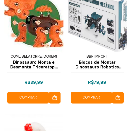
COML BELATORRE, DOREMI
BBR IMPORT
Dinossauro Monta e
Blocos de Montar
Desmonta Triceratopo
Dinossauro Robotics
RS046-1 - Dorémi
Mecânico Luz e Som
R3200 - BBR Toys
R$39,99
R$79,99
COMPRAR
COMPRAR