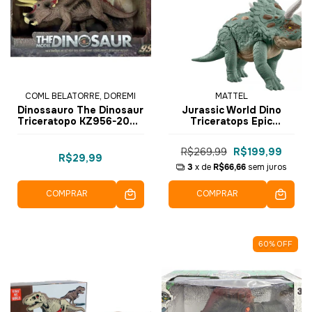
COML BELATORRE, DOREMI
MATTEL
Dinossauro The Dinosaur
Jurassic World Dino
Triceratopo KZ956-205G
Triceratops Epic
- Dorémi
Evolution 32cm HTK79 -
Mattel
R$269,99
R$199,99
R$29,99
3
x de
R$66,66
sem juros
COMPRAR
COMPRAR
60
%
OFF