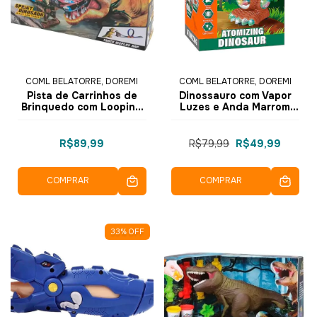
COML BELATORRE, DOREMI
COML BELATORRE, DOREMI
Pista de Carrinhos de
Dinossauro com Vapor
Brinquedo com Looping
Luzes e Anda Marrom
Sprint Track Dinossauro
Escuro ZR172 - Dorémi
LT-010 - Dorémi
R$89,99
R$79,99
R$49,99
COMPRAR
COMPRAR
33
%
OFF