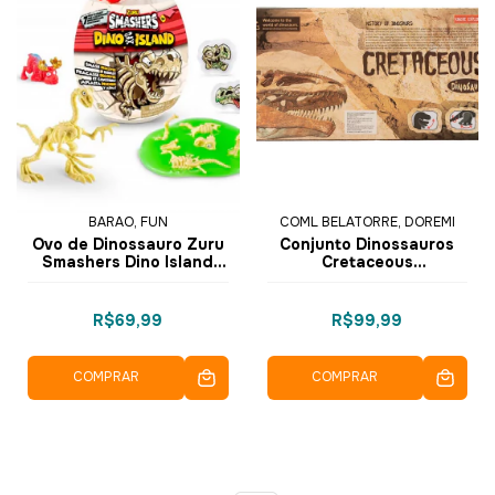
BARAO, FUN
COML BELATORRE, DOREMI
Ovo de Dinossauro Zuru
Conjunto Dinossauros
Smashers Dino Island
Cretaceous
Piratas 14cm Sortido
Espinossauro
F0120-9 - Fun
Pterossauro em Vinil 4
pçs 4402-15 - Dorémi
R$69,99
R$99,99
COMPRAR
COMPRAR