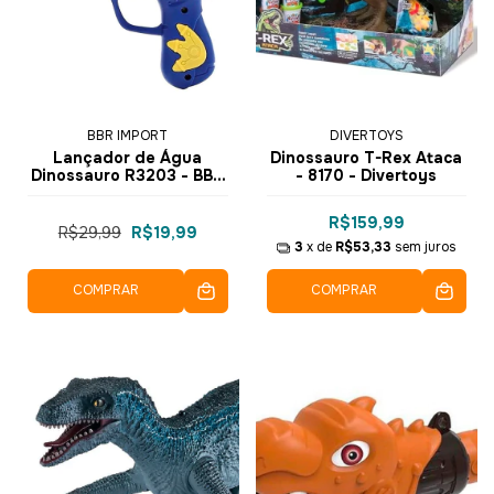
BBR IMPORT
DIVERTOYS
Lançador de Água
Dinossauro T-Rex Ataca
Dinossauro R3203 - BBR
- 8170 - Divertoys
Toys
R$159,99
R$29,99
R$19,99
3
x de
R$53,33
sem juros
COMPRAR
COMPRAR